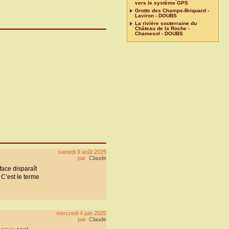
vers le système GPS
Grotte des Champs-Briquard -
Laviron - DOUBS
La rivière souterraine du
Château de la Roche -
Chamesol - DOUBS
samedi 9 août 2025
par
Claude
face disparaît
 C’est le terme
mercredi 4 juin 2025
par
Claude