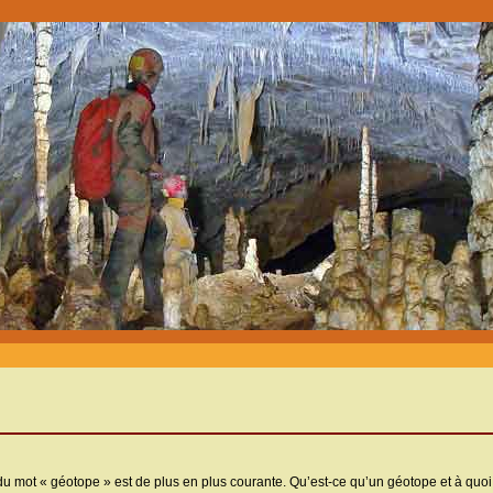
du mot « géotope » est de plus en plus courante. Qu’est-ce qu’un géotope et à quoi