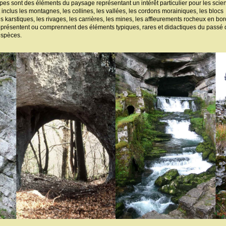
opes sont des éléments du paysage représentant un intérêt particulier pour les sci
 inclus les montagnes, les collines, les vallées, les cordons morainiques, les blocs
 karstiques, les rivages, les carrières, les mines, les affleurements rocheux en bo
 représentent ou comprennent des éléments typiques, rares et didactiques du passé 
 espèces.