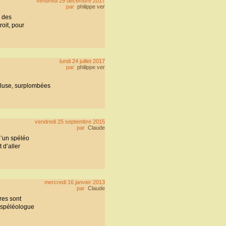
vendredi 29 décembre 2017
par
philippe ver
l des
oit, pour
lundi 24 juillet 2017
par
philippe ver
cluse, surplombées
vendredi 25 septembre 2015
par
Claude
 d’un spéléo
 d’aller
mercredi 16 janvier 2013
par
Claude
res sont
x spéléologue