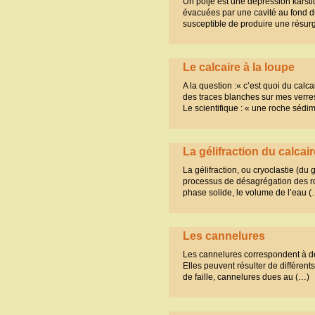
Un poljé est une dépression karst
évacuées par une cavité au fond du
susceptible de produire une résu
Le calcaire à la loupe
A la question :« c’est quoi du cal
des traces blanches sur mes verres
Le scientifique : « une roche sédi
La gélifraction du calcair
La gélifraction, ou cryoclastie (du 
processus de désagrégation des roc
phase solide, le volume de l’eau (
Les cannelures
Les cannelures correspondent à des
Elles peuvent résulter de différen
de faille, cannelures dues au (…)