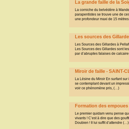
La grande faille de la S
La corniche du belvédère à Mandeur
parapentistes se trouve une de ces 
une profondeur maxi de 15 mètres
Les sources des Gillardes
Les Sources des Gillardes à Pella
Les Sources des Gillardes sont l
par d’abruptes falaises de calcair
Miroir de faille - SAINT
La Lésine du Miroir En surfant sur i
se contemplant devant un impressionn
voir ce phénomène pris, (…)
Formation des empoues
Le premier quidam venu pense que l
vivants ! C’est à dire que des gouf
Doubien ! Il lui suffit d’attendre (…)