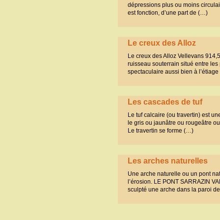
dépressions plus ou moins circulai
est fonction, d’une part de (…)
Le creux des Alloz
Le creux des Alloz Vellevans 914,
ruisseau souterrain situé entre les
spectaculaire aussi bien à l’étiag
Les cascades de tuf
Le tuf calcaire (ou travertin) est 
le gris ou jaunâtre ou rougeâtre ou
Le travertin se forme (…)
Les arches naturelles
Une arche naturelle ou un pont na
l’érosion. LE PONT SARRAZIN VAND
sculpté une arche dans la paroi d