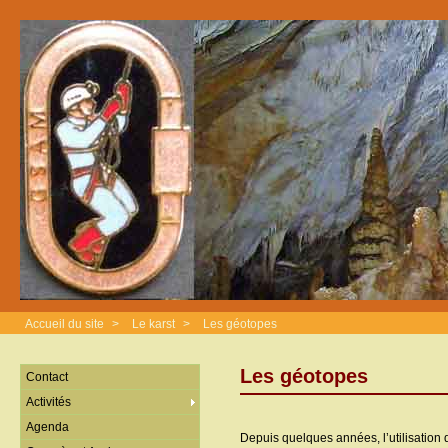
Accueil du site
>
Le karst
>
Les géotopes
Les géotopes
Contact
Activités
Agenda
Depuis quelques années, l’utilisation 