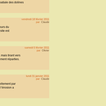
patiale des dolines
vendredi 18 février 2011
par
Claude
ours du
site est
samedi 5 février 2011
par
Olivier
 mais tirant vers
ement réparties.
lundi 31 janvier 2011
par
Claude
ellement par
l’érosion a