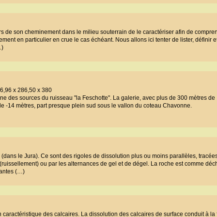
lors de son cheminement dans le milieu souterrain de le caractériser afin de compre
nt en particulier en crue le cas échéant. Nous allons ici tenter de lister, définir et 
…)
6,96 x 286,50 x 380
ne des sources du ruisseau "la Feschotte". La galerie, avec plus de 300 mètres de
 -14 mètres, part presque plein sud sous le vallon du coteau Chavonne.
n (dans le Jura). Ce sont des rigoles de dissolution plus ou moins parallèles, tracées
au (ruissellement) ou par les alternances de gel et de dégel. La roche est comme déc
antes (…)
caractéristique des calcaires. La dissolution des calcaires de surface conduit à la