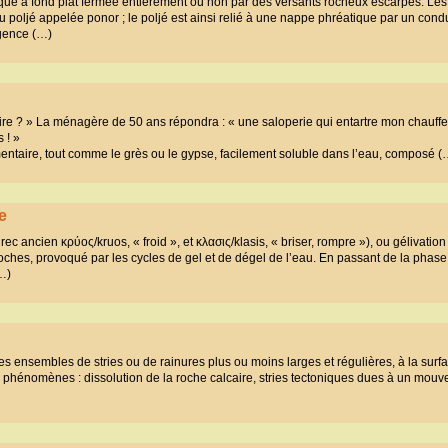
ique à fond plat fermée entièrement ou non par des versants rocheux escarpés. Les
 poljé appelée ponor ; le poljé est ainsi relié à une nappe phréatique par un condu
rgence (…)
caire ? » La ménagère de 50 ans répondra : « une saloperie qui entartre mon chauffe
 ! »
mentaire, tout comme le grès ou le gypse, facilement soluble dans l’eau, composé (
e
grec ancien κρύος/kruos, « froid », et κλασις/klasis, « briser, rompre »), ou gélivation
hes, provoqué par les cycles de gel et de dégel de l’eau. En passant de la phase 
…)
 ensembles de stries ou de rainures plus ou moins larges et régulières, à la surfa
ts phénomènes : dissolution de la roche calcaire, stries tectoniques dues à un mou