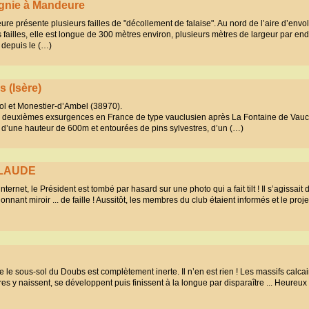
oignie à Mandeure
e présente plusieurs failles de "décollement de falaise". Au nord de l’aire d’envo
failles, elle est longue de 300 mètres environ, plusieurs mètres de largeur par endr
 depuis le (…)
 (Isère)
fol et Monestier-d’Ambel (38970).
es deuxièmes exsurgences en France de type vauclusien après La Fontaine de Vau
e d’une hauteur de 600m et entourées de pins sylvestres, d’un (…)
-CLAUDE
nternet, le Président est tombé par hasard sur une photo qui a fait tilt ! Il s’agissait
ant miroir ... de faille ! Aussitôt, les membres du club étaient informés et le projet
e sous-sol du Doubs est complètement inerte. Il n’en est rien ! Les massifs calcai
fres y naissent, se développent puis finissent à la longue par disparaître ... Heureu