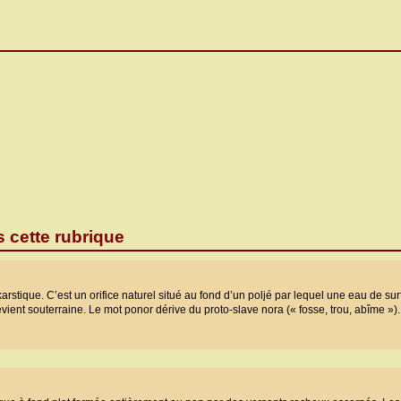
s cette rubrique
arstique. C’est un orifice naturel situé au fond d’un poljé par lequel une eau de sur
vient souterraine. Le mot ponor dérive du proto-slave nora (« fosse, trou, abîme »).