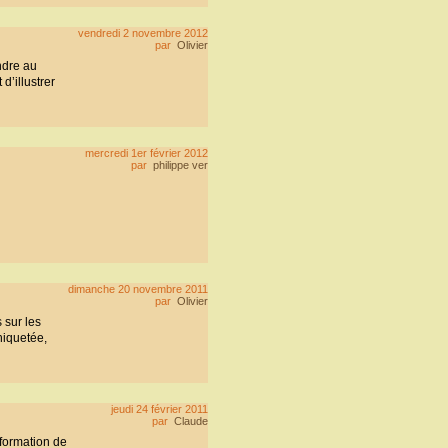
vendredi 2 novembre 2012
par
Olivier
ndre au
d’illustrer
mercredi 1er février 2012
par
philippe ver
dimanche 20 novembre 2011
par
Olivier
 sur les
hiquetée,
jeudi 24 février 2011
par
Claude
 formation de