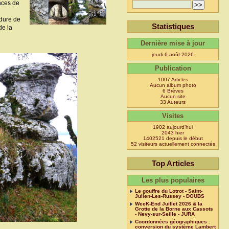
ences de
rdure de
Statistiques
de la
Dernière mise à jour
jeudi 6 août 2026
Publication
1007 Articles
Aucun album photo
6 Brèves
Aucun site
33 Auteurs
Visites
1902 aujourd’hui
2043 hier
1402521 depuis le début
52 visiteurs actuellement connectés
Top Articles
Les plus populaires
Le gouffre du Lotrot - Saint-
Julien-Les-Russey - DOUBS
WeeK-End Juillet 2026 & la
Grotte de la Borne aux Cassots
- Nevy-sur-Seille - JURA
Coordonnées géographiques :
conversion du système Lambert