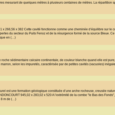
res mesurant de quelques mètres à plusieurs centaines de mètres. La répartition s
51 x 266,56 x 382 Cette cavité fonctionne comme une cheminée d’équilibre sur le c
 pertes du secteur du Puits Fenoz et de la résurgence formé de la source Bleue. Ce 
e que en (…)
une roche sédimentaire calcaire continentale, de couleur blanche quand elle est pure,
 marron, selon les impuretés, caractérisée par de petites cavités (vacuoles) inégal
turel est une formation géologique constituée d’une arche rocheuse, creusée natur
ONCOURT 945,02 x 283,02 x 520 A l’extrémité de la combe "le Bas des Fonds", 
e 8 m de (…)