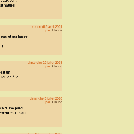
 eaux sont
it naturel,
vendredi 2 avril 2021
par
Claude
 eau et qui laisse
…)
dimanche 29 juillet 2018
par
Claude
 est un
liquide à la
dimanche 8 juillet 2018
par
Claude
ce d’une paroi.
vement coulissant