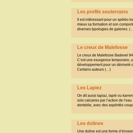
Les profils souterrains
Il est intéressant pour un spéléo 
mieux sa formation et son comporteme
diverses typologies de galeries. (
Le creux de Malefosse
Le creux de Malefosse Badevel 94
C’est une exurgence temporaire, u
développement pour un dénivelé de
Certains auteurs (…)
Les Lapiez
On dit aussi lapiaz, lapié ou karre
sols calcaires par l’action de l’e
dentelée, avec des aspérités coup
Les dolines
Une doline est une forme d’érosion 