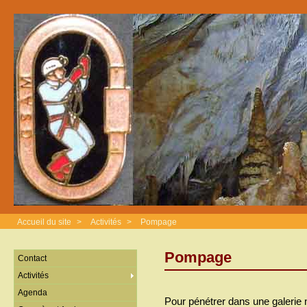
Accueil du site
>
Activités
>
Pompage
Pompage
Contact
Activités
Agenda
Pour pénétrer dans une galerie n