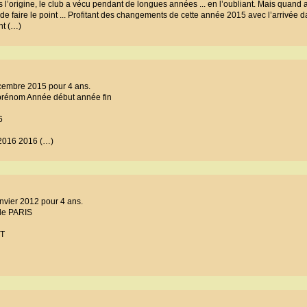
 l’origine, le club a vécu pendant de longues années ... en l’oubliant. Mais quand a
et de faire le point ... Profitant des changements de cette année 2015 avec l’arrivée 
nt (…)
écembre 2015 pour 4 ans.
 prénom Année début année fin
6
 2016 2016 (…)
nvier 2012 pour 4 ans.
ude PARIS
OT