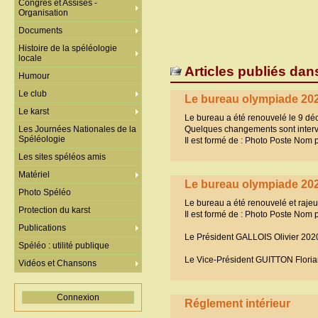
Congrès et Assises -
Organisation
Documents
Histoire de la spéléologie
locale
Articles publiés dan
Humour
Le club
Le bureau olympiade 20
Le karst
Le bureau a été renouvelé le 9 déc
Les Journées Nationales de la
Quelques changements sont interv
Spéléologie
Il est formé de : Photo Poste Nom
Les sites spéléos amis
Matériel
Le bureau olympiade 20
Photo Spéléo
Le bureau a été renouvelé et raje
Protection du karst
Il est formé de : Photo Poste Nom
Publications
Le Président GALLOIS Olivier 202
Spéléo : utilité publique
Le Vice-Président GUITTON Flori
Vidéos et Chansons
Connexion
Réglement intérieur