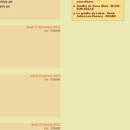
rrive un
concrétions
dans un
Gouffre du Vieux Mont - BLOIS-
SUR-SEILLE
Le gouffre du Lotrot - Saint-
Julien-Les-Russey - DOUBS
jeudi 17 décembre 2015
par
Claude
mardi 22 janvier 2013
par
Claude
jeudi 12 janvier 2012
par
Claude