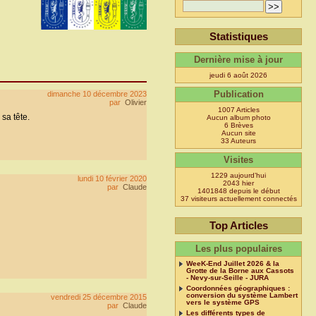
Statistiques
Dernière mise à jour
jeudi 6 août 2026
dimanche 10 décembre 2023
Publication
par
Olivier
1007 Articles
sa tête.
Aucun album photo
6 Brèves
Aucun site
33 Auteurs
Visites
1229 aujourd’hui
lundi 10 février 2020
2043 hier
par
Claude
1401848 depuis le début
37 visiteurs actuellement connectés
Top Articles
Les plus populaires
WeeK-End Juillet 2026 & la
Grotte de la Borne aux Cassots
- Nevy-sur-Seille - JURA
Coordonnées géographiques :
conversion du système Lambert
vendredi 25 décembre 2015
vers le système GPS
par
Claude
Les différents types de