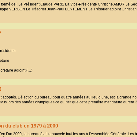
st formé de : Le Président Claude PARIS La Vice-Présidente Christine AMOR Le Secr
hilippe VERGON Le Trésorier Jean-Paul LENTEMENT Le Trésorier adjoint Christi
7
résidente
étaire
rétaire adjoint (…)
3
t adoptés. L’élection du bureau pour quatre années au lieu d’une, est la grande n
vus lors des années olympiques ce qui fait que cette première mandature durera 3
on du club en 1979 à 2000
u’en l’an 2000, le bureau était renouvelé tout les ans à l’Assemblée Générale. Les 