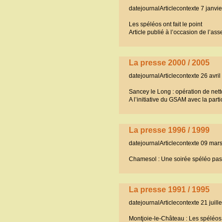
datejournalArticlecontexte 7 janvi
Les spéléos ont fait le point
Article publié à l’occasion de l’
La presse 2000 / 2005
datejournalArticlecontexte 26 avri
Sancey le Long : opération de ne
A l’initiative du GSAM avec la par
La presse 1996 / 1999
datejournalArticlecontexte 09 mar
Chamesol : Une soirée spéléo pas
La presse 1991 / 1995
datejournalArticlecontexte 21 juill
Montjoie-le-Château : Les spéléos