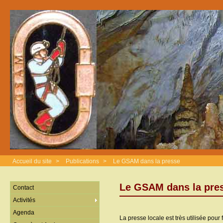
Accueil du site
>
Publications
>
Le GSAM dans la presse
Le GSAM dans la pre
Contact
Activités
Agenda
La presse locale est très utilisée pour f