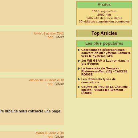
Visites
1516 aujourd’hui
2662 hier
1407246 depuis le début
60 visiteurs actuellement connectés
Top Articles
lundi 31 janvier 2011
par
Olivier
Les plus populaires
Coordonnées géographiques :
conversion du système Lambert
vers le système GPS
1er WE GSAM à Laviron dans la
Vie d’Après
La traversée de Suèges -
Rivière-sur-Tarn (12) - CAUSSE
ROUGE
Les différents types de
dimanche 15 août 2010
concrétions
par
Olivier
Gouffre du Trou de La Chouette -
spéléo - Villars-les-Blamont -
DOUBS
aire urbaine nous consacre une page
mardi 10 août 2010
par
Olivier