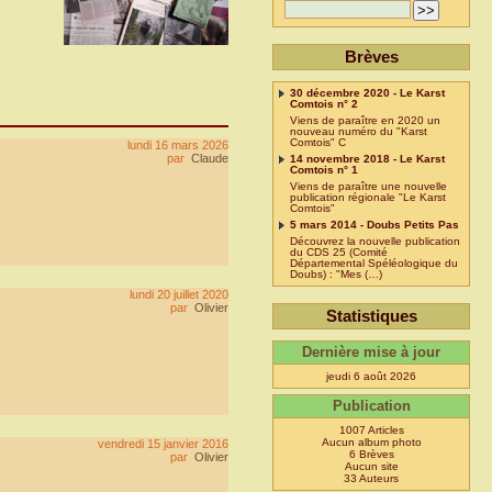
Brèves
30 décembre 2020 - Le Karst
Comtois n° 2
Viens de paraître en 2020 un
nouveau numéro du "Karst
Comtois" C
lundi 16 mars 2026
par
Claude
14 novembre 2018 - Le Karst
Comtois n° 1
Viens de paraître une nouvelle
publication régionale "Le Karst
Comtois"
5 mars 2014 - Doubs Petits Pas
Découvrez la nouvelle publication
du CDS 25 (Comité
Départemental Spéléologique du
Doubs) : "Mes (…)
lundi 20 juillet 2020
par
Olivier
Statistiques
Dernière mise à jour
jeudi 6 août 2026
Publication
1007 Articles
Aucun album photo
vendredi 15 janvier 2016
6 Brèves
par
Olivier
Aucun site
33 Auteurs