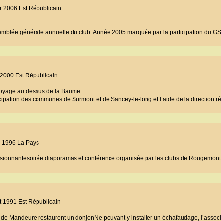
er 2006 Est Républicain
assemblée générale annuelle du club. Année 2005 marquée par la participation du 
l 2000 Est Républicain
ttoyage au dessus de la Baume
ticipation des communes de Surmont et de Sancey-le-long et l’aide de la direction r
s 1996 La Pays
sionnantesoirée diaporamas et conférence organisée par les clubs de Rougemont,
et 1991 Est Républicain
 de Mandeure restaurent un donjonNe pouvant y installer un échafaudage, l’associ