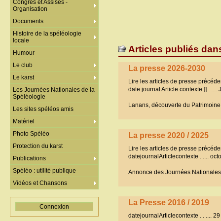
Congrès et Assises -
Organisation
Documents
Histoire de la spéléologie
locale
Articles publiés dan
Humour
Le club
La presse 2026-2030
Le karst
Lire les articles de presse précéd
date journal Article contexte ]] . ...
Les Journées Nationales de la
Spéléologie
Lanans, découverte du Patrimoine 
Les sites spéléos amis
Matériel
Photo Spéléo
La presse 2020 / 2025
Protection du karst
Lire les articles de presse précéd
datejournalArticlecontexte . .... o
Publications
Spéléo : utilité publique
Annonce des Journées Nationales
Vidéos et Chansons
La Presse 2016 / 2019
Connexion
datejournalArticlecontexte . . ....