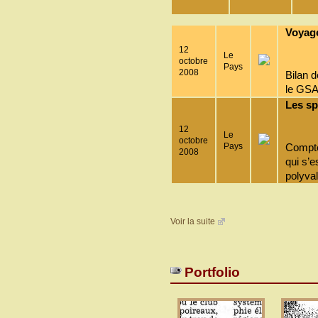
Voyage
12
Le
octobre
Pays
2008
Bilan 
le GS
Les sp
12
Le
octobre
Pays
Compte
2008
qui s’
polyva
Voir la suite
Portfolio