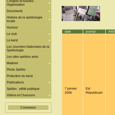
Congrès et Assises -
Organisation
Documents
Histoire de la spéléologie
locale
Humour
date
journal
Artic
Le club
Le karst
Les Journées Nationales de la
Spéléologie
Les sites spéléos amis
Matériel
Photo Spéléo
Protection du karst
Publications
7 janvier
Est
Spéléo : utilité publique
2006
Républicain
Vidéos et Chansons
Connexion