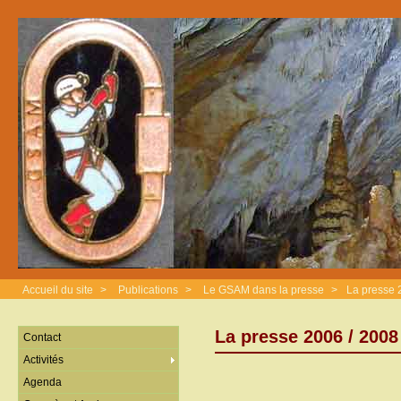
Accueil du site
>
Publications
>
Le GSAM dans la presse
>
La presse 
La presse 2006 / 2008
Contact
Activités
Agenda