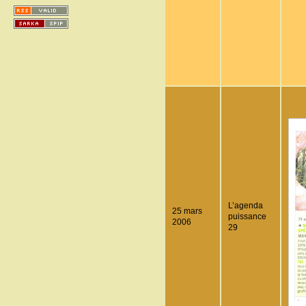
L’agenda
25 mars
puissance
2006
29