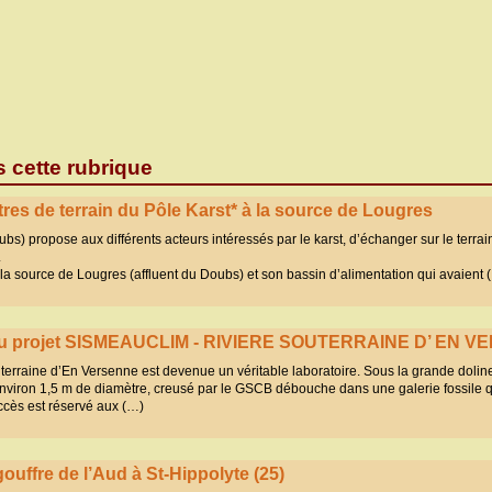
s cette rubrique
tres de terrain du Pôle Karst* à la source de Lougres
s) propose aux différents acteurs intéressés par le karst, d’échanger sur le terrai
.
est la source de Lougres (affluent du Doubs) et son bassin d’alimentation qui avaient 
 au projet SISMEAUCLIM - RIVIERE SOUTERRAINE D’ EN 
terraine d’En Versenne est devenue un véritable laboratoire. Sous la grande dolin
’environ 1,5 m de diamètre, creusé par le GSCB débouche dans une galerie fossile q
ccès est réservé aux (…)
gouffre de l’Aud à St-Hippolyte (25)