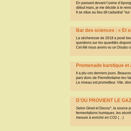
En passant devant l’usine d’éponge
début mars, je me décide à le rem
Il se situe au lieu dit cadastral "s
Bar des sciences : « Et s
La sécheresse de 2018 a posé beau
questions sur les quantités disponib
Cet été nous avons vu un Doubs co
Promenade karstique et 
Il a plu ces derniers jours. Beauc
pars donc de Pierrefontaine-les-Var
Le niveau est prometteur. Vite, dir
D’OU PROVIENT LE G
Selon Ginet et Decou*, la source pr
fermentations humiques, les sécré
mesure à enrichir en CO2 (…)