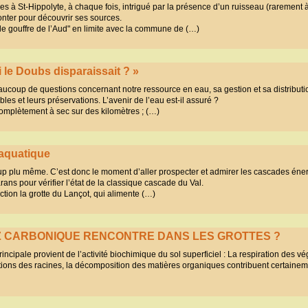
s à St-Hippolyte, à chaque fois, intrigué par la présence d’un ruisseau (rarement 
onter pour découvrir ses sources.
ur le gouffre de l’Aud" en limite avec la commune de (…)
i le Doubs disparaissait ? »
coup de questions concernant notre ressource en eau, sa gestion et sa distributi
les et leurs préservations. L’avenir de l’eau est-il assuré ?
mplètement à sec sur des kilomètres ; (…)
aquatique
oup plu même. C’est donc le moment d’aller prospecter et admirer les cascades éne
ans pour vérifier l’état de la classique cascade du Val.
ection la grotte du Lançot, qui alimente (…)
AZ CARBONIQUE RENCONTRE DANS LES GROTTES ?
incipale provient de l’activité biochimique du sol superficiel : La respiration des vé
tions des racines, la décomposition des matières organiques contribuent certaine