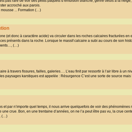
’est pas rare de voir des petits paquets d’émulsion blanche, genre oeufs à la neige, f
ester accroché aux parois.
 mousse ... Formation (…)
ution
e (et donc à caractère acide) va circuler dans les roches calcaires fracturées en
paces présents dans la roche. Lorsque le massif calcaire a subi au cours de son hist
ments…, (…)
re à travers fissures, failles, galeries…. L’eau finit par ressortir à l’air libre à un ni
 les paysages karstiques est appelée : Résurgence C’est une sorte de source mais 
ons et par n’importe quel temps, il nous arrive quelquefois de voir des phénomènes 
ne crue. Bon, en une trentaine d’années, on ne l’a peut être pas vu, la crue cent
. (…)