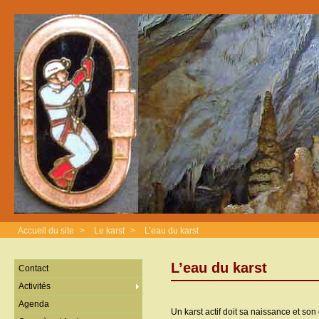
Accueil du site
>
Le karst
>
L’eau du karst
L’eau du karst
Contact
Activités
Agenda
Un karst actif doit sa naissance et son