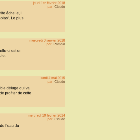
jeudi 1er février 2018
par
Claude
te échelle, il
blas". Le plus
mercredi 3 janvier 2018
par
Romain
elle-ci est en
ble.
lundi 4 mai 2015
par
Claude
able déluge qui va
e profiter de cette
mercredi 19 février 2014
par
Claude
 de l’eau du