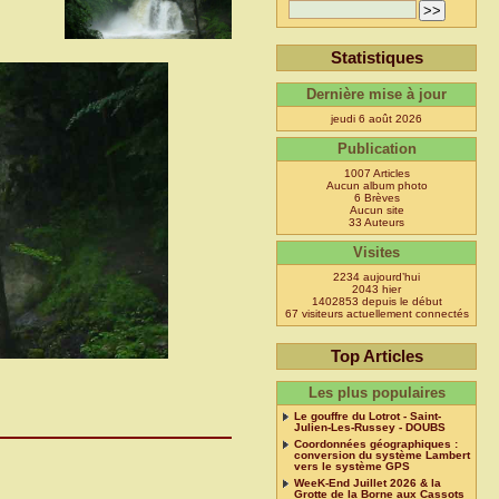
Statistiques
Dernière mise à jour
jeudi 6 août 2026
Publication
1007 Articles
Aucun album photo
6 Brèves
Aucun site
33 Auteurs
Visites
2234 aujourd’hui
2043 hier
1402853 depuis le début
67 visiteurs actuellement connectés
Top Articles
Les plus populaires
Le gouffre du Lotrot - Saint-
Julien-Les-Russey - DOUBS
Coordonnées géographiques :
conversion du système Lambert
vers le système GPS
WeeK-End Juillet 2026 & la
Grotte de la Borne aux Cassots