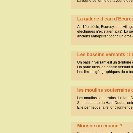
Lavogne Le terme de lavogne dési
La galerie d’eau d’Ecurce
Au 19è siècle, Ecurcey, petit villa
électriques n’existaient pas). La 
anciens entreprirent donc un gros e
Les bassins versants : l
Un bassin versant est un territoir
On parle aussi de bassin versant d’u
Les limites géographiques du « ba
les moulins souterrains
Les moulins souterrains du Haut-
Sur le plateau du Haut-Doubs, entr
Elle permet de faire fonctionner de
Mousse ou écume ?