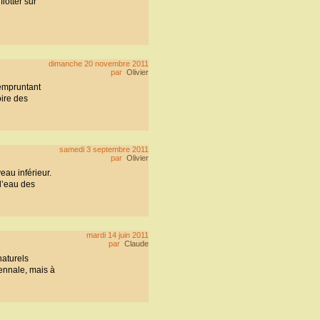
lotter sur
dimanche 20 novembre 2011
par
Olivier
 empruntant
oire des
samedi 3 septembre 2011
par
Olivier
veau inférieur.
l’eau des
mardi 14 juin 2011
par
Claude
naturels
ennale, mais à