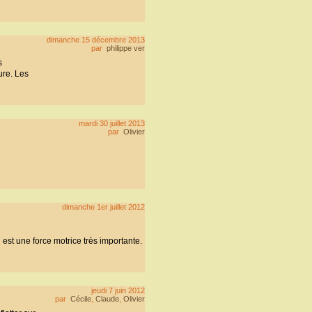
dimanche 15 décembre 2013
par
philippe ver
s
ure. Les
mardi 30 juillet 2013
par
Olivier
dimanche 1er juillet 2012
est une force motrice très importante.
jeudi 7 juin 2012
par
Cécile
,
Claude
,
Olivier