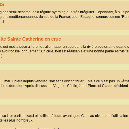
BS
ions semi-désertiques à régime hydrologique très irrégulier. Cependant, à plus peti
régions méditerranéennes du sud de la France, et en Espagne, connus comme "Ram
(…)
otte Sainte Catherine en crue
 qui met la puce à l’oreille : aller nager un peu dans la rivière souterraine quand c
 y avoir bossé longuement. En crue, tout est réalisable et une bonne partie est visita
…)
3 mai. Il pleut depuis vendredi soir sans discontinuer ... Mais ce n’est pas un vérit
 se dérouler ! Après discussion, Virginie, Cécile, Jean-Pierre et Claude décident d
 tirer parti du karst et l’utiliser à leurs avantages. C’est au niveau de l’utilisation
té les plus nombreux.