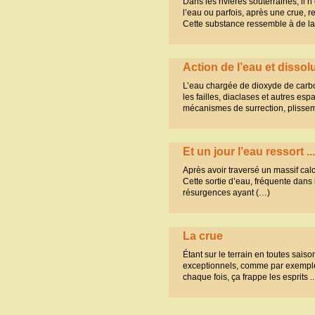
Dans les rivières souterraines, il n
l’eau ou parfois, après une crue, r
Cette substance ressemble à de la
Action de l’eau et dissol
L’eau chargée de dioxyde de carbon
les failles, diaclases et autres es
mécanismes de surrection, plisse
Et un jour l’eau ressort ...
Après avoir traversé un massif calcai
Cette sortie d’eau, fréquente dans
résurgences ayant (…)
La crue
Étant sur le terrain en toutes sais
exceptionnels, comme par exemple u
chaque fois, ça frappe les esprits ..