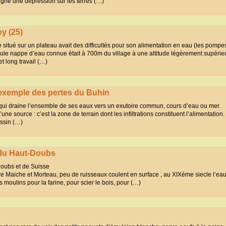
gne une dépression sur les terres (…)
y (25)
ge situé sur un plateau avait des difficultés pour son alimentation en eau (les pompe
seule nappe d’eau connue était à 700m du village à une altitude légèrement supérie
t long travail (…)
’exemple des pertes du Buhin
e qui draine l’ensemble de ses eaux vers un exutoire commun, cours d’eau ou mer.
ne source : c’est la zone de terrain dont les infiltrations constituent l’alimentation.
ssin (…)
 du Haut-Doubs
Doubs et de Suisse
e Maiche et Morteau, peu de ruisseaux coulent en surface , au XIXéme siecle l’eau 
s moulins pour la farine, pour scier le bois, pour (…)