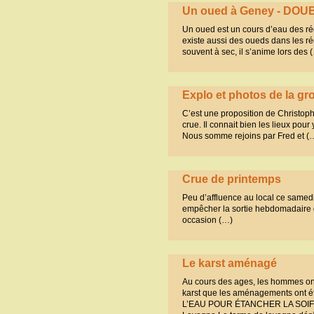
Un oued à Geney - DOU
Un oued est un cours d’eau des rég
existe aussi des oueds dans les 
souvent à sec, il s’anime lors des 
Explo et photos de la gr
C’est une proposition de Christophe
crue. Il connait bien les lieux pour
Nous somme rejoins par Fred et (
Crue de printemps
Peu d’affluence au local ce samedi 
empêcher la sortie hebdomadaire de
occasion (…)
Le karst aménagé
Au cours des ages, les hommes ont su
karst que les aménagements ont é
L’EAU POUR ÉTANCHER LA SOIF