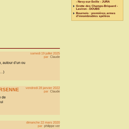
- Nevy-sur-Seille - JURA
Grotte des Champs-Briquard -
Laviron - DOUBS
Bournois : premières armes
d’innombrables spéléos
samedi 19 juillet 2025
par
Claude
n, autour d’un ou
(…)
vendredi 28 janvier 2022
VERSENNE
par
Claude
e de
ui
dimanche 22 mars 2020
par
philippe ver