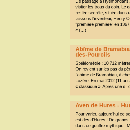
De passage à Hyémondans, n
visiter les trous du coin. Le
restée secrète, située dans
laissons l’inventeur, Henry 
"première première" en 1967
« (…)
Abîme de Bramabiau
des-Pourcils
Spéléométrie : 10 712 mètre
On revient sur les pas du pèr
l’abîme de Bramabiau, à chev
Lozère. En mai 2012 (11 ans d
« classique ». Après une si 
Aven de Hures - Hur
Pour varier, aujourd’hui ce 
est des d’Hures ! De grands 
dans ce gouffre mythique : M