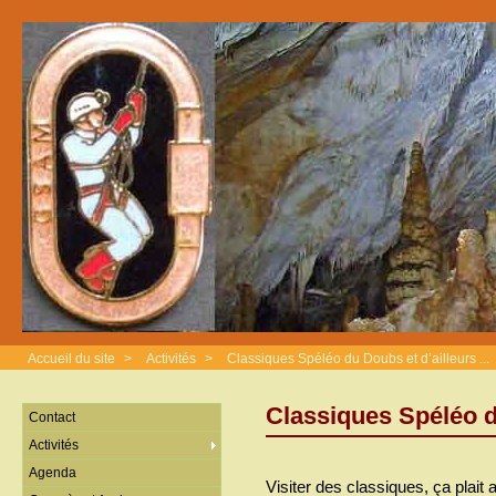
Accueil du site
>
Activités
>
Classiques Spéléo du Doubs et d’ailleurs ...
Classiques Spéléo du
Contact
Activités
Agenda
Visiter des classiques, ça plait