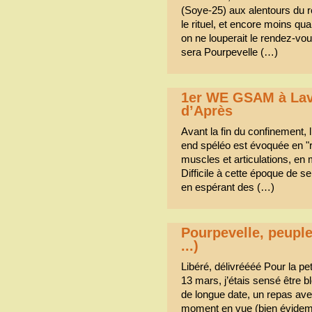
(Soye-25) aux alentours du ré
le rituel, et encore moins qu
on ne louperait le rendez-vous
sera Pourpevelle (…)
1er WE GSAM à Lavi
d’Après
Avant la fin du confinement, 
end spéléo est évoquée en "ré
muscles et articulations, en
Difficile à cette époque de se
en espérant des (…)
Pourpevelle, peuple
...)
Libéré, délivréééé Pour la p
13 mars, j’étais sensé être bl
de longue date, un repas ave
moment en vue (bien évidemme