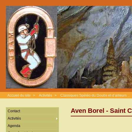
Accueil du site
>
Activités
>
Classiques Spéléo du Doubs et d’ailleurs ...
Aven Borel - Saint 
Contact
Activités
Agenda