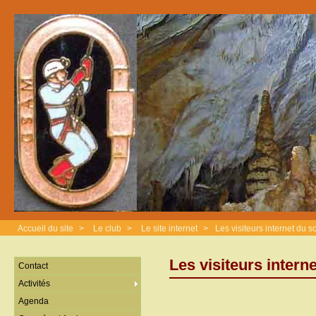
Accueil du site
>
Le club
>
Le site internet
>
Les visiteurs internet du so
Les visiteurs interne
Contact
Activités
Agenda