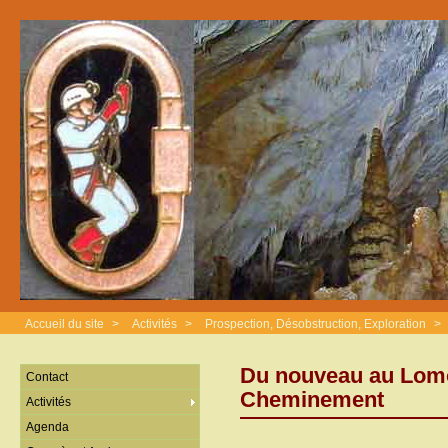
Accueil du site
>
Activités
>
Prospection, Désobstruction, Exploration
>
Du nouveau au Lomon
Contact
Cheminement
Activités
Agenda