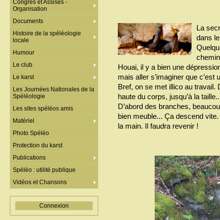
Congrès et Assises -
Organisation
Documents
La secr
Histoire de la spéléologie
dans le
locale
Quelque
Humour
chemine
Le club
Houai, il y a bien une dépressio
mais aller s’imaginer que c’est un
Le karst
Bref, on se met illico au travail.
Les Journées Nationales de la
haute du corps, jusqu’à la taille.
Spéléologie
D’abord des branches, beaucoup
Les sites spéléos amis
bien meuble... Ça descend vite.
Matériel
la main. Il faudra revenir !
Photo Spéléo
Protection du karst
Publications
Spéléo : utilité publique
Vidéos et Chansons
Connexion