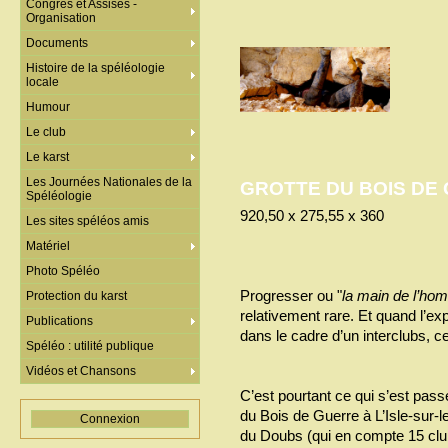
Congrès et Assises -
Organisation
Documents
Histoire de la spéléologie
locale
Humour
Le club
Le karst
Les Journées Nationales de la
GROTTE DU BOIS DE
Spéléologie
920,50 x 275,55 x 360
Les sites spéléos amis
Matériel
Photo Spéléo
Progresser ou "
la main de l’ho
Protection du karst
relativement rare. Et quand l’ex
Publications
dans le cadre d’un interclubs, c
Spéléo : utilité publique
Vidéos et Chansons
C’est pourtant ce qui s’est pas
du Bois de Guerre à L’Isle-sur-
Connexion
du Doubs (qui en compte 15 club