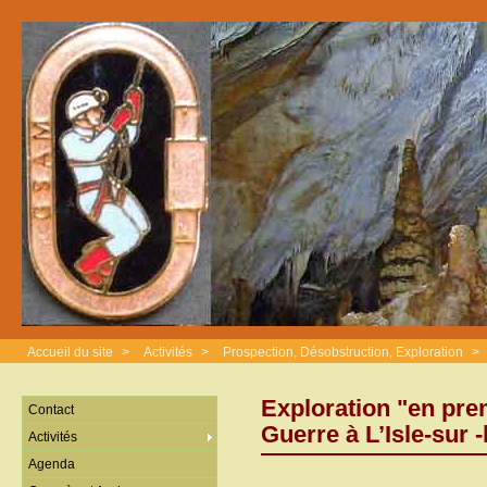
Accueil du site
>
Activités
>
Prospection, Désobstruction, Exploration
>
Exploration "en pre
Contact
Guerre à L’Isle-sur 
Activités
Agenda