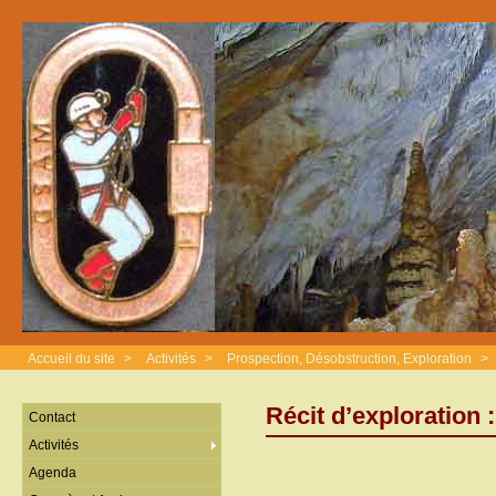
Accueil du site
>
Activités
>
Prospection, Désobstruction, Exploration
>
Récit d’exploration 
Contact
Activités
Agenda