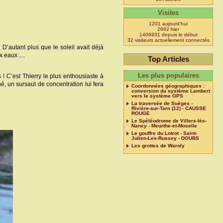
Visites
1201 aujourd’hui
2662 hier
1406931 depuis le début
32 visiteurs actuellement connectés
 D’autant plus que le soleil avait déjà
 eaux ....
Top Articles
Les plus populaires
 ! C’est Thierry le plus enthousiaste à
né, un sursaut de concentration lui fera
Coordonnées géographiques :
conversion du système Lambert
vers le système GPS
La traversée de Suèges -
Rivière-sur-Tarn (12) - CAUSSE
ROUGE
Le Spéléodrome de Villers-lès-
Nancy - Meurthe-et-Moselle
Le gouffre du Lotrot - Saint-
Julien-Les-Russey - DOUBS
Les grottes de Waroly