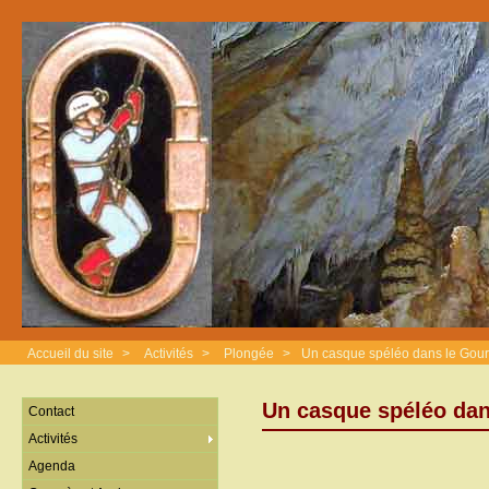
Accueil du site
>
Activités
>
Plongée
>
Un casque spéléo dans le Gour 
Un casque spéléo dan
Contact
Activités
Agenda