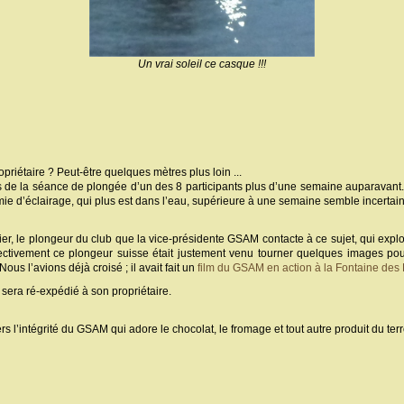
Un vrai soleil ce casque !!!
priétaire ? Peut-être quelques mètres plus loin ...
 lors de la séance de plongée d’un des 8 participants plus d’une semaine auparava
e d’éclairage, qui plus est dans l’eau, supérieure à une semaine semble incertaine
er, le plongeur du club que la vice-présidente GSAM contacte à ce sujet, qui expl
fectivement ce plongeur suisse était justement venu tourner quelques images po
us l’avions déjà croisé ; il avait fait un
film du GSAM en action à la Fontaine des
e sera ré-expédié à son propriétaire.
s l’intégrité du GSAM qui adore le chocolat, le fromage et tout autre produit du terr