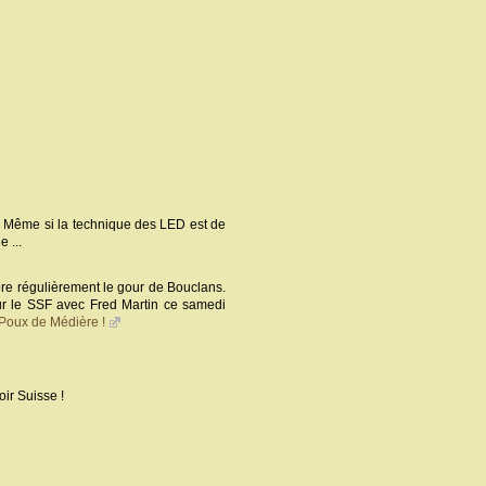
nt. Même si la technique des LED est de
 ...
ore régulièrement le gour de Bouclans.
ur le SSF avec Fred Martin ce samedi
 Poux de Médière !
oir Suisse !