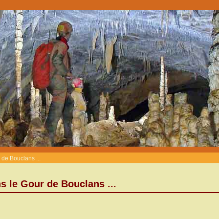
de Bouclans ...
s le Gour de Bouclans ...