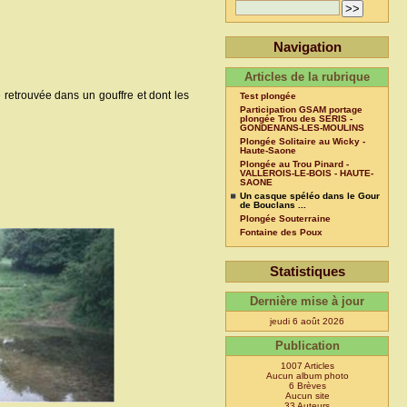
Navigation
Articles de la rubrique
retrouvée dans un gouffre et dont les
Test plongée
Participation GSAM portage
plongée Trou des SERIS -
GONDENANS-LES-MOULINS
Plongée Solitaire au Wicky -
Haute-Saone
Plongée au Trou Pinard -
VALLEROIS-LE-BOIS - HAUTE-
SAONE
Un casque spéléo dans le Gour
de Bouclans ...
Plongée Souterraine
Fontaine des Poux
Statistiques
Dernière mise à jour
jeudi 6 août 2026
Publication
1007 Articles
Aucun album photo
6 Brèves
Aucun site
33 Auteurs