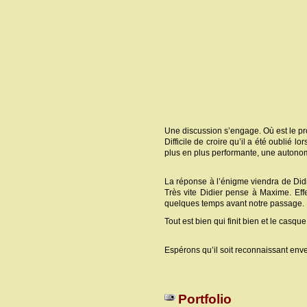
Une discussion s’engage. Où est le pro
Difficile de croire qu’il a été oublié
plus en plus performante, une autonomi
La réponse à l’énigme viendra de Didi
Très vite Didier pense à Maxime. Ef
quelques temps avant notre passage. No
Tout est bien qui finit bien et le casqu
Espérons qu’il soit reconnaissant enver
Portfolio