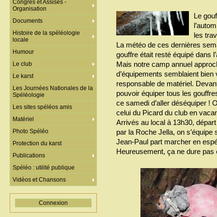
Congrès et Assises -
Organisation
Le gouf
Documents
l’autom
Histoire de la spéléologie
les tra
locale
La météo de ces dernières sema
Humour
gouffre était resté équipé dans l’
Mais notre camp annuel approch
Le club
d’équipements semblaient bien v
Le karst
responsable de matériel. Devant 
Les Journées Nationales de la
pouvoir équiper tous les gouffr
Spéléologie
ce samedi d’aller déséquiper ! On
Les sites spéléos amis
celui du Picard du club en vac
Matériel
Arrivés au local à 13h30, dépar
Photo Spéléo
par la Roche Jella, on s’équipe
Jean-Paul part marcher en espéra
Protection du karst
Heureusement, ça ne dure pas e
Publications
Spéléo : utilité publique
Vidéos et Chansons
Connexion