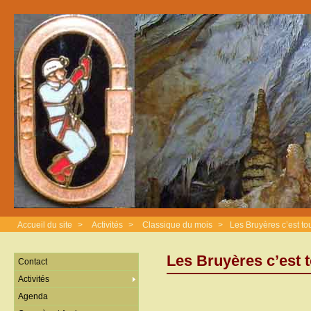
Accueil du site
>
Activités
>
Classique du mois
>
Les Bruyères c’est to
Les Bruyères c’est t
Contact
Activités
Agenda