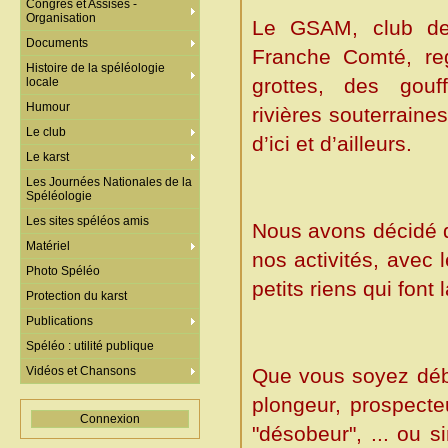
Congrès et Assises -
Organisation
Le GSAM, club de
Documents
Franche Comté, re
Histoire de la spéléologie
grottes, des gouf
locale
Humour
rivières souterraine
Le club
d’ici et d’ailleurs.
Le karst
Les Journées Nationales de la
Spéléologie
Les sites spéléos amis
Nous avons décidé d
Matériel
nos activités, avec 
Photo Spéléo
petits riens qui font 
Protection du karst
Publications
Spéléo : utilité publique
Vidéos et Chansons
Que vous soyez débu
plongeur, prospecte
Connexion
"désobeur", ... ou