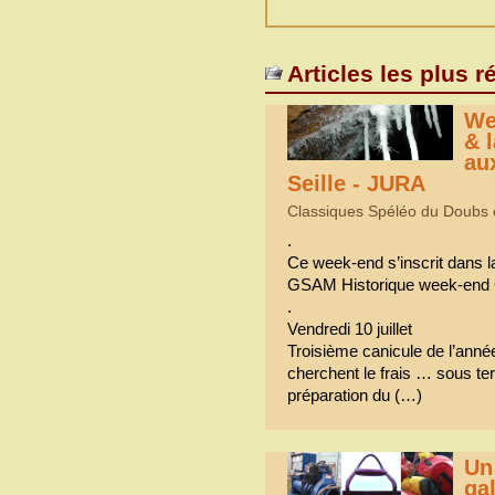
Articles les plus r
We
& 
au
Seille - JURA
Classiques Spéléo du Doubs et 
.
Ce week-end s’inscrit dans l
GSAM Historique week-end
.
Vendredi 10 juillet
Troisième canicule de l’anné
cherchent le frais … sous te
préparation du (…)
Un
gal