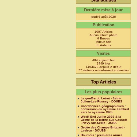
Dernière mise à jour
jeudi 6 août 2026
Publication
1007 Articles
Aucun album photo
6 Brèves
Aucun site
33 Auteurs
Visites
404 aujourd’hui
2449 hier
1403472 depuis le début
77 visiteurs actuellement connectés
Top Articles
Les plus populaires
Le gouffre du Lotrot - Saint-
Julien-Les-Russey - DOUBS
Coordonnées géographiques :
conversion du système Lambert
vers le système GPS
WeeK-End Juillet 2026 & la
Grotte de la Borne aux Cassots
- Nevy-sur-Seille - JURA
Grotte des Champs-Briquard -
Laviron - DOUBS
Bournois : premières armes