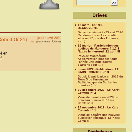
Brèves
12 mars - SORTIE
DECOUVERTE
Samedi après midi - 25 avril 2026
Rendez-vous au local spéléo
jeudi 4 avril 2019
situé au 22, rue des Fontenis,
ote d’Or 21)
par
jean-yves
,
Olivier
à (…)
15 février - Participation des
spéléos de Mandeure à 1,2,3
Nature le mercredi 22 avril !!!
lé en
Pays de Montbéliard
é !
Agglomération propose toute
l’année une large palette
d’actions pour (…)
5 mai 2022 - Publication : LE
KARST COMTOIS n° 3
Depuis la publication en 2012 du
Tome 5 de l’Inventaire
Spéléologique du Doubs, les
données (…)
30 décembre 2020 - Le Karst
Comtois n° 2
Viens de paraître en 2020 un
nouveau numéro du "Karst
Comtois" C
14 novembre 2018 - Le Karst
Comtois n° 1
Viens de paraître une nouvelle
publication régionale "Le Karst
Comtois"
Statistiques