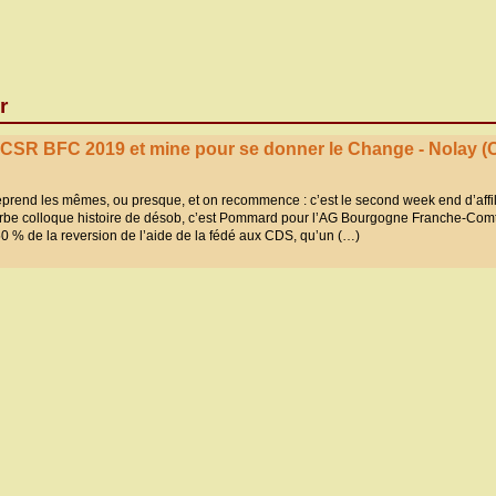
r
CSR BFC 2019 et mine pour se donner le Change - Nolay (C
eprend les mêmes, ou presque, et on recommence : c’est le second week end d’affi
rbe colloque histoire de désob, c’est Pommard pour l’AG Bourgogne Franche-Comt
0 % de la reversion de l’aide de la fédé aux CDS, qu’un (…)