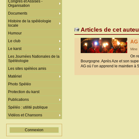
Congrès et Assises -
Organisation
Documents
Histoire de la spéléologie
locale
Articles de cet auteu
Humour
Le club
AG 
Le karst
Mine
On r
Les Journées Nationales de la
Spéléologie
Bourgogne. Après Aze et son supe
AG où l’on apprend le maintien à 5
Les sites spéléos amis
Matériel
Photo Spéléo
Protection du karst
Publications
Spéléo : utilité publique
Vidéos et Chansons
Connexion