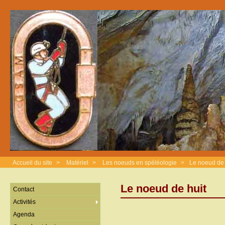
Accueil du site
>
Matériel
>
Les noeuds en spéléologie
>
Le noeud de 
Le noeud de huit
Contact
Activités
Agenda