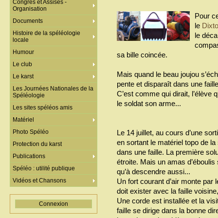
Congrès et Assises -
Organisation
Pour ce
Documents
le
Dixt
Histoire de la spéléologie
le déca
locale
compas 
Humour
sa bille coincée.
Le club
Mais quand le beau joujou s’é
Le karst
pente et disparaît dans une faille
Les Journées Nationales de la
C’est comme qui dirait, l’élève 
Spéléologie
le soldat son arme...
Les sites spéléos amis
Matériel
Photo Spéléo
Le 14 juillet, au cours d’une sor
en sortant le matériel topo de l
Protection du karst
dans une faille. La première solu
Publications
étroite. Mais un amas d’éboulis
Spéléo : utilité publique
qu’à descendre aussi...
Vidéos et Chansons
Un fort courant d’air monte par 
doit exister avec la faille voisin
Une corde est installée et la vi
Connexion
faille se dirige dans la bonne dir