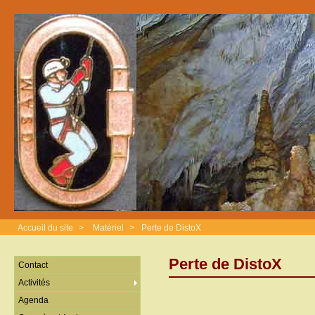
Accueil du site
>
Matériel
>
Perte de DistoX
Perte de DistoX
Contact
Activités
Agenda