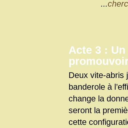
...
cherc
Acte 3 : Un
promouvoir 
Deux vite-abris
banderole à l’eff
change la donn
seront la premiè
cette configurati