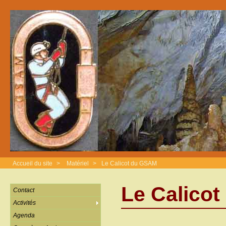
Accueil du site
>
Matériel
>
Le Calicot du GSAM
Le Calico
Contact
Activités
Agenda