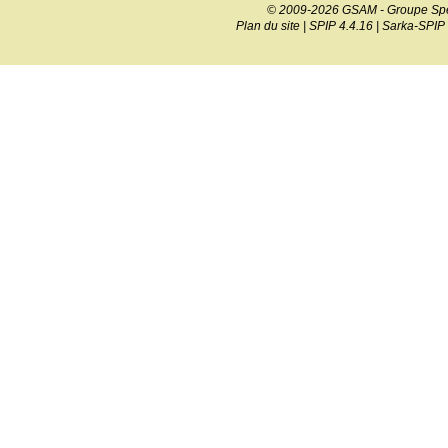
© 2009-2026 GSAM - Groupe Spé
Plan du site
|
SPIP 4.4.16
|
Sarka-SPIP 