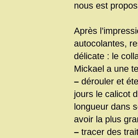
nous est propos
Après l’impressi
autocolantes, res
délicate : le coll
Mickael a une t
–
dérouler et ét
jours le calicot
longueur dans s
avoir la plus gr
–
tracer des trai