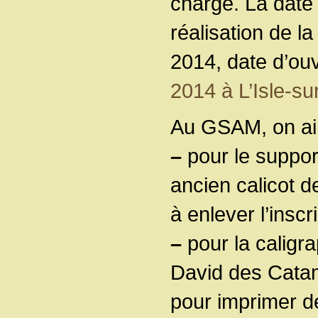
charge. La date 
réalisation de la
2014, date d’ou
2014 à L’Isle-su
Au GSAM, on aime
–
pour le suppor
ancien calicot de
à enlever l’inscr
–
pour la caligrap
David des Cata
pour imprimer d