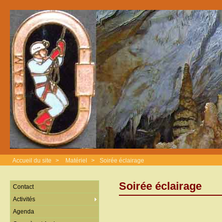
Accueil du site
>
Matériel
>
Soirée éclairage
Soirée éclairage
Contact
Activités
Agenda