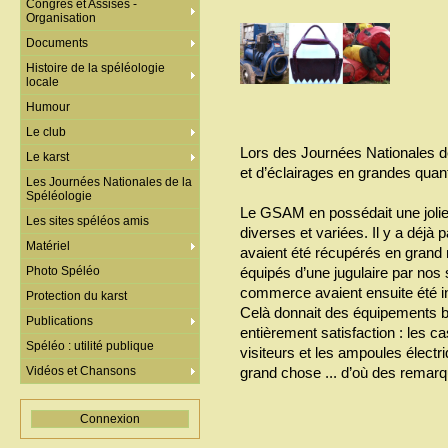
Congrès et Assises -
Organisation
Documents
Histoire de la spéléologie
locale
Humour
Le club
Lors des Journées Nationales de
Le karst
et d’éclairages en grandes quant
Les Journées Nationales de la
Spéléologie
Le GSAM en possédait une jolie 
Les sites spéléos amis
diverses et variées. Il y a déjà
Matériel
avaient été récupérés en grand 
Photo Spéléo
équipés d’une jugulaire par nos 
commerce avaient ensuite été in
Protection du karst
Celà donnait des équipements br
Publications
entièrement satisfaction : les c
Spéléo : utilité publique
visiteurs et les ampoules électriq
Vidéos et Chansons
grand chose ... d’où des remar
Connexion