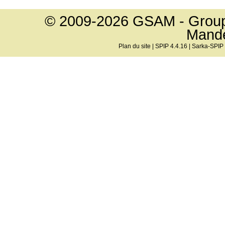
© 2009-2026 GSAM - Groupe
Mand
Plan du site
|
SPIP 4.4.16
|
Sarka-SPIP 