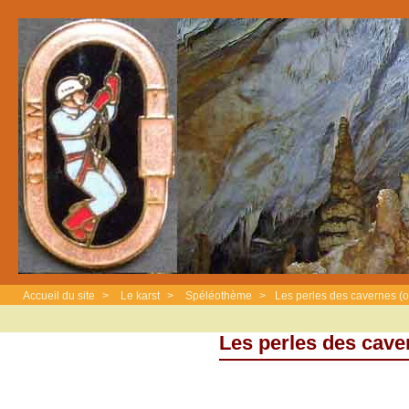
Accueil du site
>
Le karst
>
Spéléothème
>
Les perles des cavernes (o
Les perles des caver