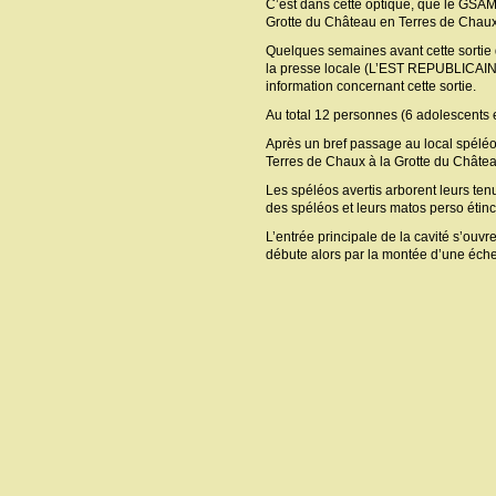
C’est dans cette optique, que le GSA
Grotte du Château en Terres de Chaux
Quelques semaines avant cette sortie d
la presse locale (L’EST REPUBLICAI
information concernant cette sortie.
Au total 12 personnes (6 adolescents e
Après un bref passage au local spél
Terres de Chaux à la Grotte du Châtea
Les spéléos avertis arborent leurs tenu
des spéléos et leurs matos perso étinc
L’entrée principale de la cavité s’ouvr
débute alors par la montée d’une éche