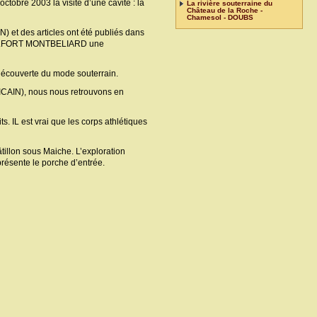
obre 2003 la visite d’une cavité : la
La rivière souterraine du
Château de la Roche -
Chamesol - DOUBS
) et des articles ont été publiés dans
e BELFORT MONTBELIARD une
 découverte du mode souterrain.
ICAIN), nous nous retrouvons en
s. IL est vrai que les corps athlétiques
âtillon sous Maiche. L’exploration
résente le porche d’entrée.