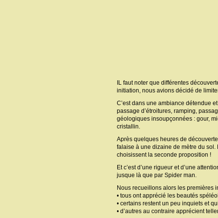
IL faut noter que différentes découve
initiation, nous avions décidé de limit
C’est dans une ambiance détendue et c
passage d’étroitures, ramping, passag
géologiques insoupçonnées : gour, mic
cristallin.
Après quelques heures de découverte, l
falaise à une dizaine de mètre du sol.
choisissent la seconde proposition !
Et c’est d’une rigueur et d’une attent
jusque là que par Spider man.
Nous recueillons alors les premières 
• tous ont apprécié les beautés spélé
• certains restent un peu inquiets et q
• d’autres au contraire apprécient telle