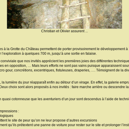
Christian et Olivier assurent ...
rtes à la Grotte du Château permettent de porter provisoirement le développement à
er l’exploration à quelques 700 m, jusqu’à une sortie en falaise.
onviviale que nos invités apprécient les premières joies des différentes technique
es en opposition, … Mais leurs efforts ne sont pas vains puisque apparaissent sou
ro gour, concrétions, excentriques, fistuleuses, draperies, …. Témoignent de la di
a lumière du jour réapparaît enfin au détour d’un virage. En effet, la galerie emp
 Deux choix sont alors proposés à nos invités : faire marche arrière ou descendre la
ion quasi cotonneuse que les aventuriers d’un jour sont descendus à l’aide de techni
impressions :
ologiques
uittent le site de peur qu’on ne leur propose d’autres excursions
ment qu’ils prétextent une panne de voiture pour rester sur le site et prolonger l’insta