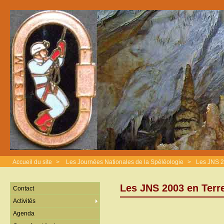
Accueil du site
>
Les Journées Nationales de la Spéléologie
>
Les JNS 2
Les JNS 2003 en Terr
Contact
Activités
Agenda