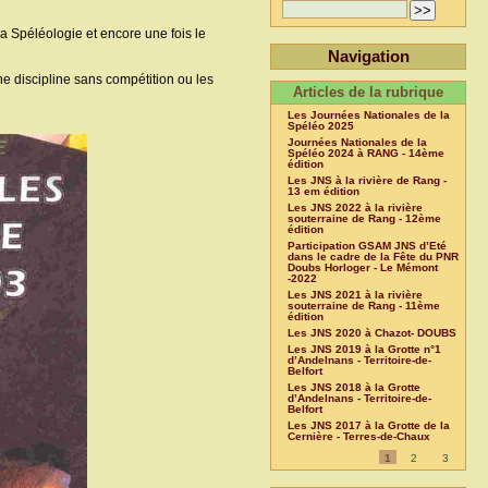
a Spéléologie et encore une fois le
Navigation
e discipline sans compétition ou les
Articles de la rubrique
Les Journées Nationales de la
Spéléo 2025
Journées Nationales de la
Spéléo 2024 à RANG - 14ème
édition
Les JNS à la rivière de Rang -
13 em édition
Les JNS 2022 à la rivière
souterraine de Rang - 12ème
édition
Participation GSAM JNS d’Eté
dans le cadre de la Fête du PNR
Doubs Horloger - Le Mémont
-2022
Les JNS 2021 à la rivière
souterraine de Rang - 11ème
édition
Les JNS 2020 à Chazot- DOUBS
Les JNS 2019 à la Grotte n°1
d’Andelnans - Territoire-de-
Belfort
Les JNS 2018 à la Grotte
d’Andelnans - Territoire-de-
Belfort
Les JNS 2017 à la Grotte de la
Cernière - Terres-de-Chaux
1
2
3