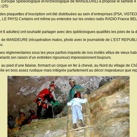
M (Groupe Spéléologique et Archéologique de MANDEURE) a proposé le samedi 4 oct
 (25)
es plaquettes d’inscription ont été distribuées au sein d’entreprises (PSA, VISTEON
N, LE PAYS) Certains ont même pu entendre sur les ondes radio RADIO Franc
t 6 adultes) ont souhaité partager avec des spéléologues qualifiés les joies de la
éo de MANDEURE (récupération matos, photo avec le journaliste de L’EST REPUBL
u.
es réglementaires sous les yeux parfois inquiets de nos invités vêtus de vieux habit
elants (en raison d’un entretien rigoureux) impressionnent toujours.
e au pied d’une falaise, formant un cirque en fer à cheval, au Nord du village de Ch
lle en bois assez rustique mais intégrée parfaitement au décor majestueux que rep