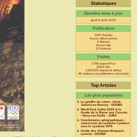
Statistiques
Dernière mise à jour
jeudi 6 août 2026
Publication
1007 Articles
Aucun album photo
6 Brèves
Aucun site
33 Auteurs
Visites
1786 aujourd’hui
2043 hier
1402405 depuis le début
48 visiteurs actuellement connectés
Top Articles
Les plus populaires
Le gouffre du Lotrot - Saint-
Julien-Les-Russey - DOUBS
WeeK-End Juillet 2026 & la
Grotte de la Borne aux Cassots
- Nevy-sur-Seille - JURA
Coordonnées géographiques :
conversion du système Lambert
vers le système GPS
Grotte des Champs-Briquard -
Laviron - DOUBS