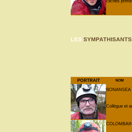
clichés primés
LES
SYMPATHISANTS
PORTRAIT
NOM
BONANSEA
Collègue et
COLOMBAI