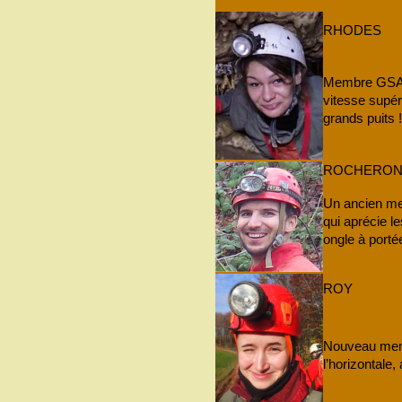
RHODES
Membre GSAM 
vitesse supér
grands puits !
ROCHERO
Un ancien me
qui aprécie l
ongle à porté
ROY
Nouveau memb
l’horizontale, 