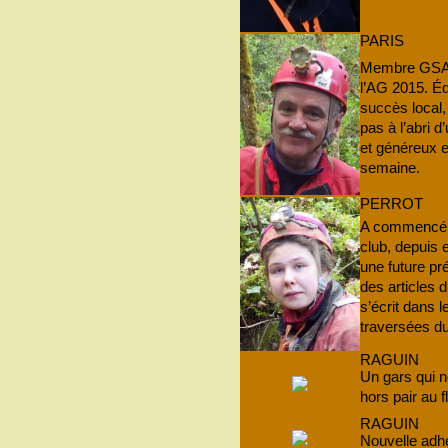
PARIS
Membre GSAM
l’AG 2015. Éd
succès local,
pas à l’abri d
et généreux 
semaine.
PERROT
A commencé s
club, depuis 
une future pré
des articles d
s’écrit dans 
traversées du
RAGUIN
Un gars qui n
hors pair au f
RAGUIN
Nouvelle adhé