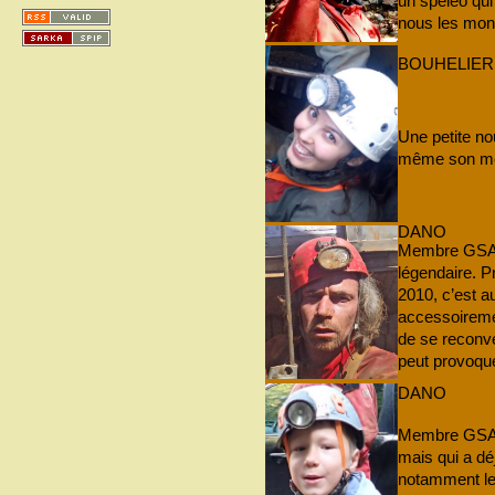
un spéléo qui
nous les montr
BOUHELIER
Une petite no
même son mé
DANO
Membre GSAM
légendaire. P
2010, c’est au
accessoiremen
de se reconver
peut provoque
DANO
Membre GSAM 
mais qui a dé
notamment le 