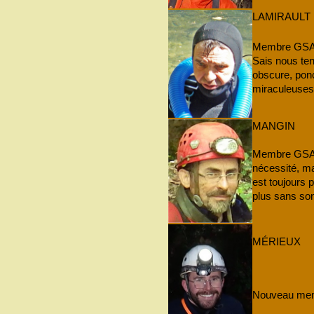
LAMIRAULT
Membre GSAM 
Sais nous ten
obscure, pon
miraculeuses .
MANGIN
Membre GSAM
nécessité, ma
est toujours 
plus sans son
MÉRIEUX
Nouveau memb