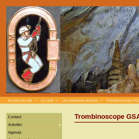
Accueil du site
>
Le club
>
Les membres actuels
>
Trombinoscope G
Trombinoscope GS
Contact
Activités
Agenda