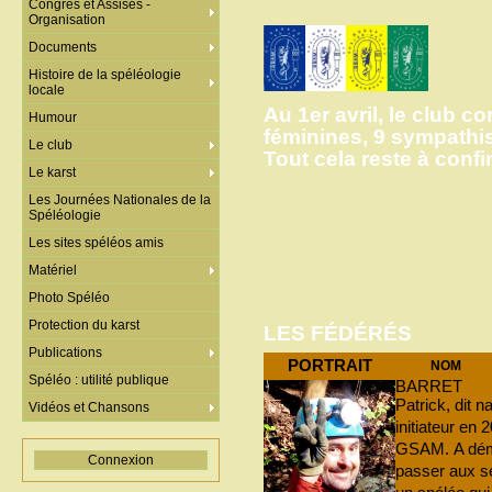
Congrès et Assises -
Organisation
Documents
Histoire de la spéléologie
locale
Au 1er avril, le club c
Humour
féminines, 9 sympathi
Le club
Tout cela reste à confir
Le karst
Les Journées Nationales de la
Spéléologie
Les sites spéléos amis
Matériel
Photo Spéléo
Protection du karst
LES FÉDÉRÉS
Publications
PORTRAIT
NOM
Spéléo : utilité publique
BARRET
Patrick, dit
Vidéos et Chansons
initiateur en
GSAM. A démar
Connexion
passer aux se