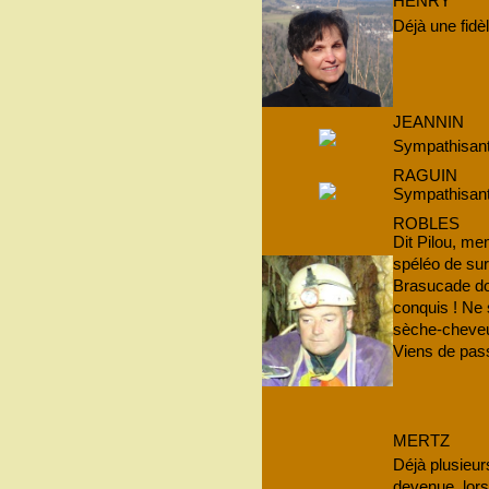
HENRY
Déjà une fidè
JEANNIN
Sympathisant
RAGUIN
Sympathisant
ROBLES
Dit Pilou, m
spéléo de sur
Brasucade d
conquis ! Ne 
sèche-cheveux
Viens de pas
MERTZ
Déjà plusieu
devenue, lor