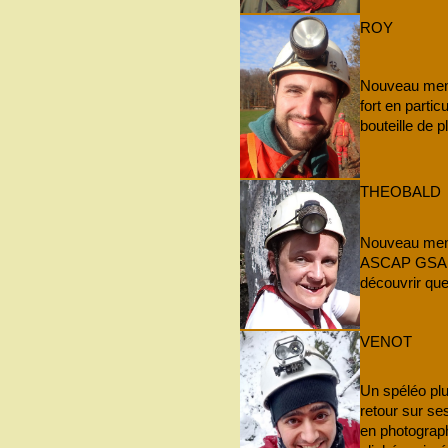
ROY
Nouveau memb
fort en partic
bouteille de p
THEOBALD
Nouveau memb
ASCAP GSAM ! 
découvrir que
VENOT
Un spéléo plu
retour sur ses
en photograp