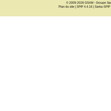
© 2009-2026 GSAM - Groupe Spé
Plan du site
|
SPIP 4.4.16
|
Sarka-SPIP 