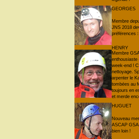
GEORGES
Membre depuis
JNS 2018 deva
préférences : 
HENRY
Membre GSAM 
enthousiaste
week-end ! Cu
nettoyage. Sp
arpenter le K
tombées au f
toujours en e
et merde enco
HUGUET
Nouveau mem
ASCAP GSAM !
bien loin !