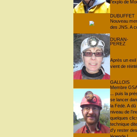
l’explo de Mo
DUBUFFET
Nouveau memb
des JNS. A c
DURAN-
PEREZ
Après un exil
vient de réint
GALLOIS
Membre GSAM 
... puis la p
se lancer dan
la Fédé. A dû
niveau de l’in
quelques clic
technique dit
d’y rester des
légende !