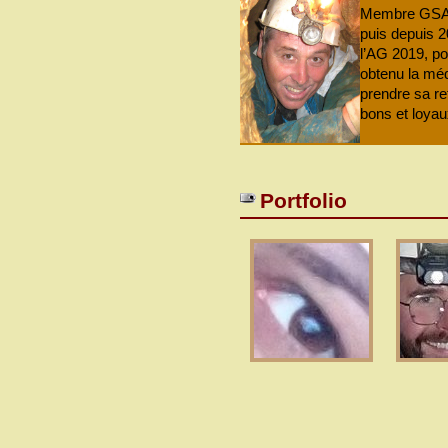
Membre GSAM 
puis depuis 
l’AG 2019, po
obtenu la méd
prendre sa re
bons et loyau
Portfolio