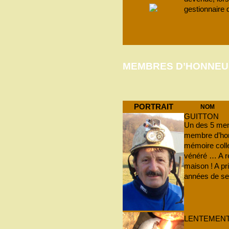
gestionnaire 
MEMBRES D’HONNEU
PORTRAIT
NOM
GUITTON
Un des 5 mem
membre d’ho
mémoire colle
vénéré … A ré
maison ! A pr
années de se
LENTEMEN