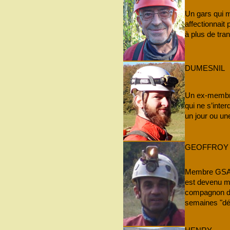
Un gars qui m
affectionnait 
à plus de tranq
DUMESNIL
Un ex-membre
qui ne s’inter
un jour ou une
GEOFFROY
Membre GSAM 
est devenu 
compagnon de
semaines "dé