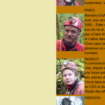
souterrains. 
PARIS
Membre GSAM
avec une reco
1992... Édite
succès local,
pas à l’abri d
et cultive da
Chou sans se 
généreux en 
semaine.
PERROT
A commencé s
club, depuis 
une future pré
des articles d
s’écrit dans 
du CDS et du
l’étude des e
PIERSON