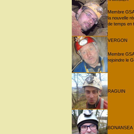
Membre GSAM 
la nouvelle ré
de temps en 
VERGON
Membre GSAM 
rejoindre le
RAGUIN
BONANSEA