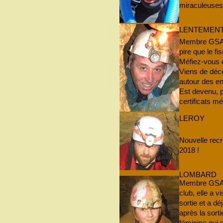
miraculeuses 
LENTEMEN
Membre GSAM 
pire que le f
Méfiez-vous q
Viens de déco
autour des en
Est devenu, p
certificats m
LEROY
Nouvelle re
2018 !
LOMBARD
Membre GSAM
club, elle a v
sortie et a dé
après la sorti
féminine qui n