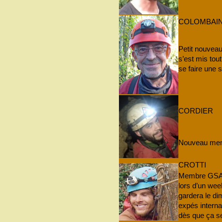
COLOMBAI
Petit nouvea
s’est mis tout
se faire une sp
CORDIER
Nouveau memb
CROTTI
Membre GSAM
lors d’un wee
gardera le di
expés interna
dès que ça sen