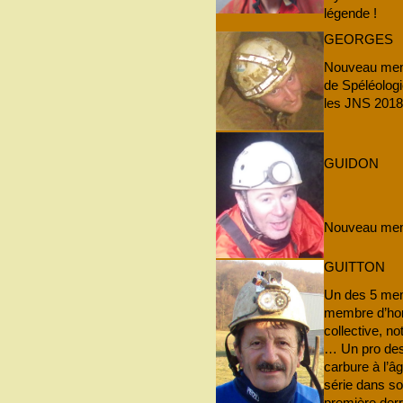
légende !
GEORGES
Nouveau mem
de Spéléologie
les JNS 2018 
GUIDON
Nouveau memb
GUITTON
Un des 5 mem
membre d’ho
collective, n
… Un pro des
carbure à l’âg
série dans son
première derr