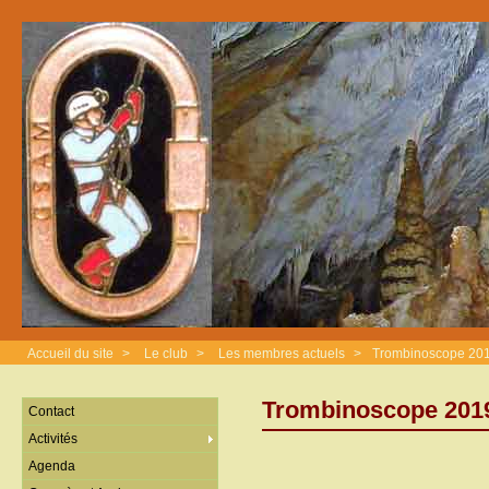
Accueil du site
>
Le club
>
Les membres actuels
>
Trombinoscope 20
Trombinoscope 201
Contact
Activités
Agenda