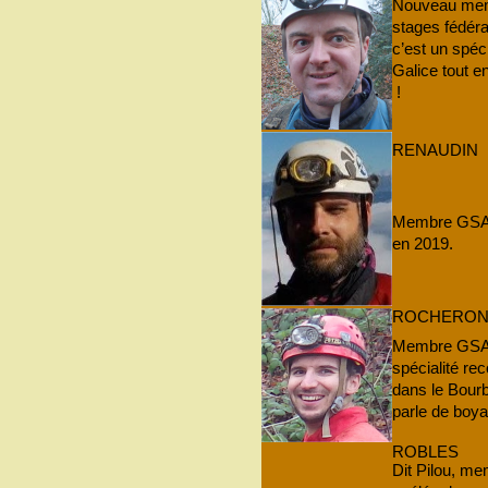
Nouveau memb
stages fédéra
c’est un spéci
Galice tout en
!
RENAUDIN
Membre GSAM
en 2019.
ROCHERO
Membre GSAM
spécialité rec
dans le Bourb
parle de boyau
ROBLES
Dit Pilou, m