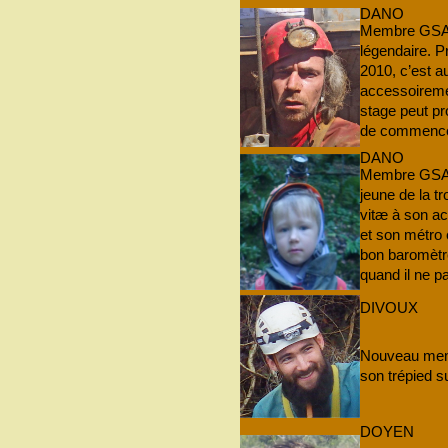
DANO
Membre GSAM
légendaire. P
2010, c’est au
accessoiremen
stage peut pr
de commencer
DANO
Membre GSAM 
jeune de la t
vitæ à son ac
et son métro 
bon baromètr
quand il ne pa
DIVOUX
Nouveau memb
son trépied su
DOYEN