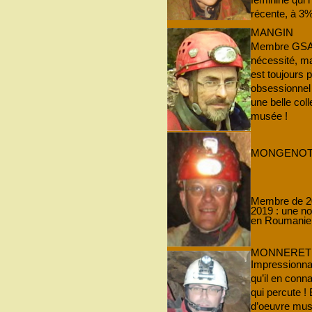
récente, à 3%
MANGIN
Membre GSAM
nécessité, ma
est toujours 
obsessionnel 
une belle col
musée !
MONGENO
Membre de 20
2019 : une no
en Roumanie 
MONNERET
Impressionnan
qu’il en conn
qui percute ! 
d’oeuvre mus