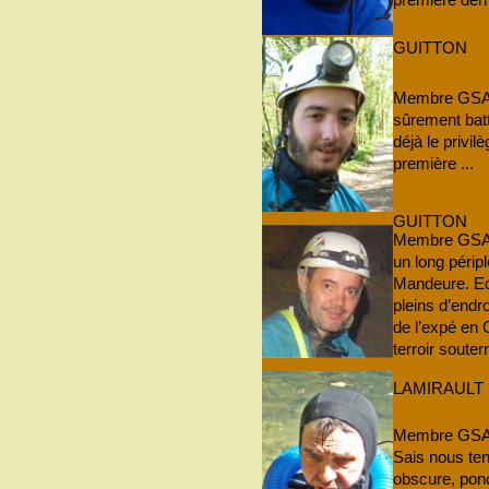
GUITTON
Membre GSAM 
sûrement bat
déjà le privi
première ...
GUITTON
Membre GSAM 
un long péripl
Mandeure. Equ
pleins d’endro
de l’expé en 
terroir soute
LAMIRAULT
Membre GSAM 
Sais nous ten
obscure, pon