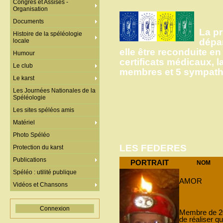
Congrès et Assises -
Organisation
Documents
La pr
Histoire de la spéléologie
dépar
locale
elle être reconduite en
Humour
certificats médicaux, l
Le club
membres et 5 sympathi
Le karst
Les Journées Nationales de la
Spéléologie
Les sites spéléos amis
Matériel
Photo Spéléo
LES FEDERES
Protection du karst
Publications
PORTRAIT
NOM
Spéléo : utilité publique
AMOR
Vidéos et Chansons
Connexion
Membre de 200
de réaliser q