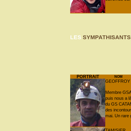
LES
SYMPATHISANTS
PORTRAIT
NOM
GEOFFROY
Membre GSAM 
puis nous a 
du GS CATAM
des incontou
mai. Un rare g
TAMISIER