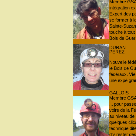
Membre GSAM
intégration e
Expert des pe
se former à l
Sainte-Suzann
touche à tout 
Bois de Guerr
DURAN-
PEREZ
Nouvelle fédé
le Bois de Gu
fédéraux. Vie
une expé gran
GALLOIS
Membre GSAM 
... pour pass
voire de la F
au niveau de l
quelques clic
technique dit
d’y rester des