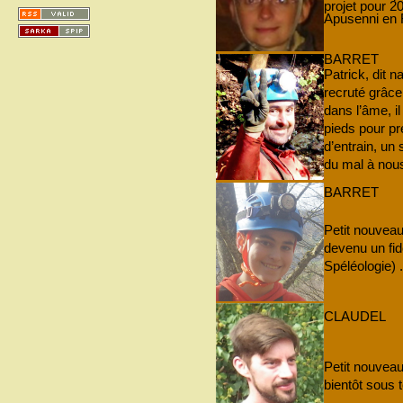
projet pour 2
Apusenni en 
BARRET
Patrick, dit
recruté grâ
dans l’âme, il
pieds pour pr
d’entrain, un
du mal à nous 
BARRET
Petit nouvea
devenu un fi
Spéléologie) .
CLAUDEL
Petit nouvea
bientôt sous t