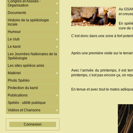
Congrès et Assises -
Organisation
Au GSAM,
Documents
et creuse
Histoire de la spéléologie
En spélé
locale
cure de 
Humour
C’est donc dans une zone à fort poten
Le club
Le karst
Après une première visite sur le terr
Les Journées Nationales de la
Spéléologie
Les sites spéléos amis
Avec l’arrivée du printemps, il est 
Matériel
printemps, c’est pas encore ça, on repa
Photo Spéléo
Protection du karst
En tenue et avec tout le matos adéquat
Publications
Spéléo : utilité publique
Vidéos et Chansons
Connexion