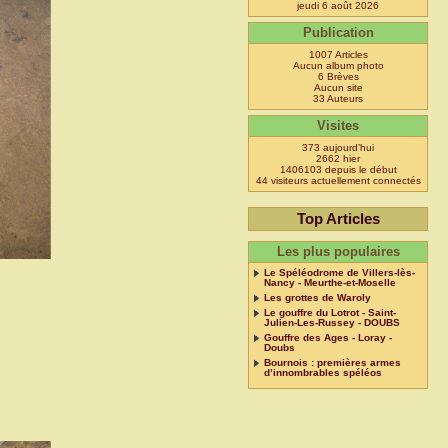
jeudi 6 août 2026
Publication
1007 Articles
Aucun album photo
6 Brèves
Aucun site
33 Auteurs
Visites
373 aujourd’hui
2662 hier
1406103 depuis le début
44 visiteurs actuellement connectés
Top Articles
Les plus populaires
Le Spéléodrome de Villers-lès-
Nancy - Meurthe-et-Moselle
Les grottes de Waroly
Le gouffre du Lotrot - Saint-
Julien-Les-Russey - DOUBS
Gouffre des Ages - Loray -
Doubs
Bournois : premières armes
d’innombrables spéléos