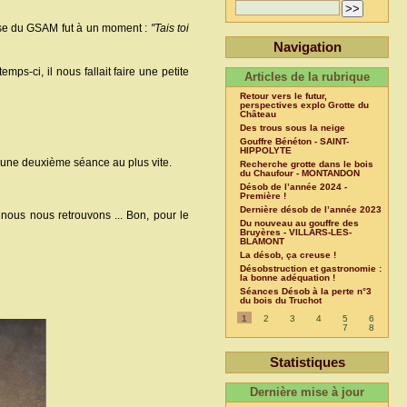
ise du GSAM fut à un moment :
"Tais toi
Navigation
s-ci, il nous fallait faire une petite
Articles de la rubrique
Retour vers le futur,
perspectives explo Grotte du
Château
Des trous sous la neige
Gouffre Bénéton - SAINT-
HIPPOLYTE
r une deuxième séance au plus vite.
Recherche grotte dans le bois
du Chaufour - MONTANDON
Désob de l’année 2024 -
Première !
Dernière désob de l’année 2023
nous nous retrouvons ... Bon, pour le
Du nouveau au gouffre des
Bruyères - VILLARS-LES-
BLAMONT
La désob, ça creuse !
Désobstruction et gastronomie :
la bonne adéquation !
Séances Désob à la perte n°3
du bois du Truchot
1
2
3
4
5
6
7
8
Statistiques
Dernière mise à jour