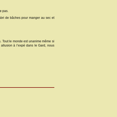
e pas.
n abri de bâches pour manger au sec et
. Tout le monde est unanime même si
e allusion à l’expé dans le Gard, nous