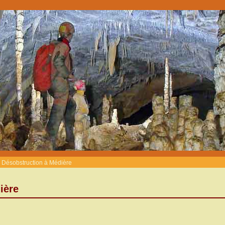
Désobstruction à Médière
ière