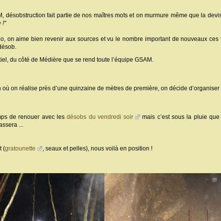
 désobstruction fait partie de nos maîtres mots et on murmure même que la dev
 !"
o, on aime bien revenir aux sources et vu le nombre important de nouveaux ces temp
désob.
tiel, du côté de Médière que se rend toute l’équipe GSAM.
ain où on réalise près d’une quinzaine de mètres de première, on décide d’organise
temps de renouer avec les
désobs du vendredi soir
mais c’est sous la pluie que 
ssera ...
 (
gratounette
, seaux et pelles), nous voilà en position !