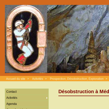
Accueil du site
>
Activités
>
Prospection, Désobstruction, Exploration
>
Désobstruction à Méd
Contact
Activités
Agenda